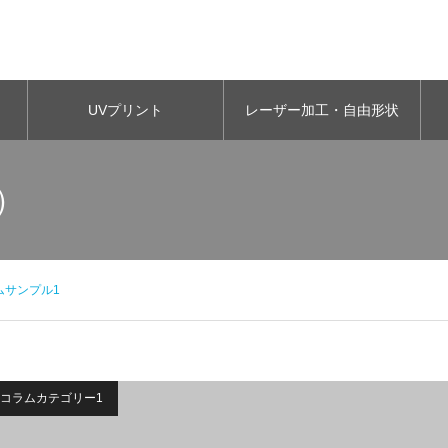
UVプリント
レーザー加工・自由形状
）
ムサンプル1
コラムカテゴリー1