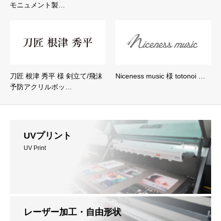
モニュメント製…
刀匠 根津 秀平 様 剣立て/飛沫
Niceness music 様 totonoi …
予防アクリルボッ…
UVプリント
UV Print
レーザー加工・自由形状